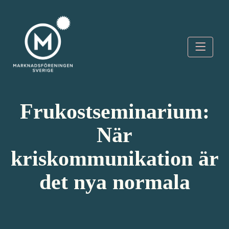
Skip
to
content
Marknadsföreningen
Sverige
Frukostseminarium:
När
kriskommunikation är
det nya normala