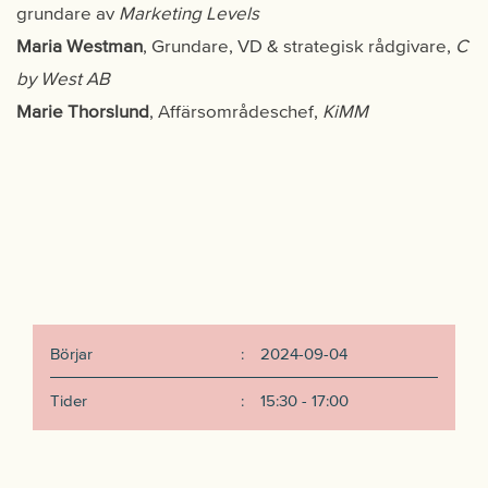
grundare av
Marketing Levels
Maria Westman
, Grundare, VD & strategisk rådgivare,
C
by West AB
Marie Thorslund
, Affärsområdeschef,
KiMM
Börjar
:
2024-09-04
Tider
:
15:30 - 17:00