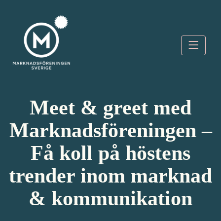
Skip
to
content
Marknadsföreningen
Sverige
Meet & greet med
Marknadsföreningen –
Få koll på höstens
trender inom marknad
& kommunikation